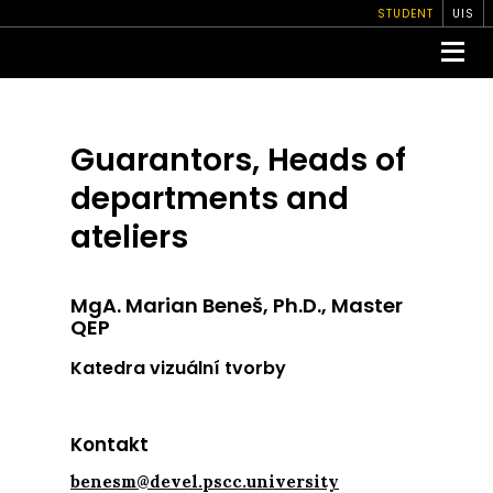
STUDENT
UIS
Guarantors, Heads of
departments and
ateliers
MgA. Marian Beneš, Ph.D., Master
QEP
Katedra vizuální tvorby
Kontakt
benesm@devel.pscc.university